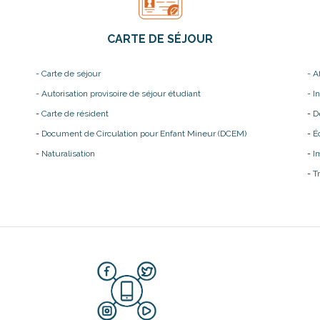
CARTE DE SÉJOUR
- Carte de séjour
- A
- Autorisation provisoire de séjour étudiant
- I
-
Carte de résident
-
D
-
Document de Circulation pour Enfant Mineur (DCEM)
-
É
-
Naturalisation
-
I
-
T