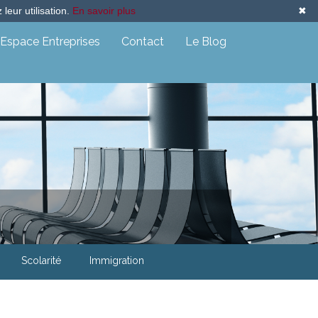
leur utilisation.
En savoir plus
✖
Espace Entreprises
Contact
Le Blog
Scolarité
Immigration